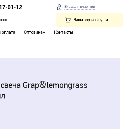
217-01-12
Вход для клиентов
онок
Ваша корзина пуста
и оплата
Оптовикам
Контакты
масвеча Grap&lemongrass
мл