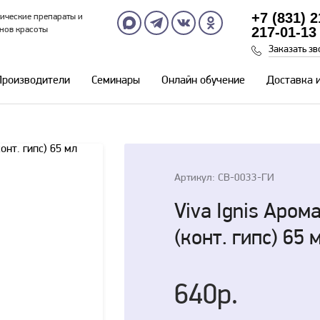
+7 (831) 
ические препараты и
217-01-13
нов красоты
Заказать зв
Производители
Семинары
Онлайн обучение
Доставка 
Артикул: СВ-0033-ГИ
Viva Ignis Аро
(конт. гипс) 65 
640р.