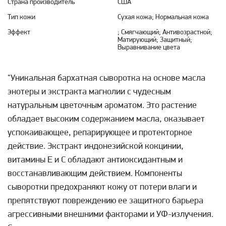
Страна производитель
США
Тип кожи
Сухая кожа; Нормальная кожа
Эффект
; Смягчающий; Антивозрастной;
Матирующий; Защитный;
Выравнивание цвета
"Уникальная бархатная сыворотка на основе масла
энотеры и экстракта магнолии с чудесным
натуральным цветочным ароматом. Это растение
обладает высоким содержанием масла, оказывает
успокаивающее, репарирующее и протекторное
действие. Экстракт индонезийской кокцинии,
витамины Е и С обладают антиоксидантным и
восстанавливающим действием. Компоненты
сыворотки предохраняют кожу от потери влаги и
препятствуют повреждению ее защитного барьера
агрессивными внешними факторами и УФ-излучения.